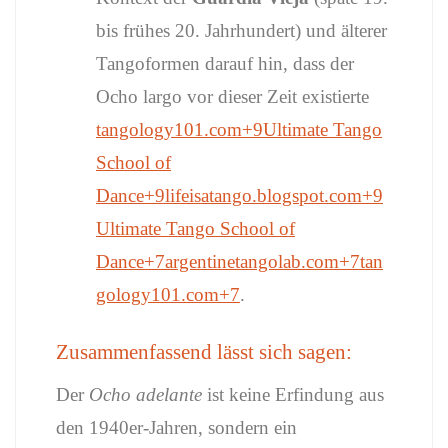
bis frühes 20. Jahrhundert) und älterer
Tangoformen darauf hin, dass der
Ocho largo vor dieser Zeit existierte
tangology101.com
+9
Ultimate Tango
School of
Dance
+9
lifeisatango.blogspot.com
+9
Ultimate Tango School of
Dance
+7
argentinetangolab.com
+7
tan
gology101.com
+7
.
Zusammenfassend lässt sich sagen:
Der
Ocho adelante
ist keine Erfindung aus
den 1940er-Jahren, sondern ein