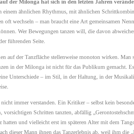
 auf der Milonga hat sich in den letzten Jahren verände
n einem ähnlichen Rhythmus, mit ähnlichen Schrittkombinat
nnen oft wechseln – man braucht eine Art gemeinsamen Nen
en können. Wer Bewegungen tanzen will, die davon abweich
der führenden Seite.
n auf der Tanzfläche stellenweise monoton wirken. Man s
en in der Milonga ist nicht für das Publikum gemacht. Es i
ine Unterschiede – im Stil, in der Haltung, in der Musikali
ise.
 nicht immer verstanden. Ein Kritiker – selbst kein besond
en, vorsichtigen Schritten tanzten, abfällig „Gerontostehsch
 hatten und vielleicht erst im späteren Alter mit dem Ta
ach dieser Mann ihnen das Tanzerlebnis ab, weil ihm die 