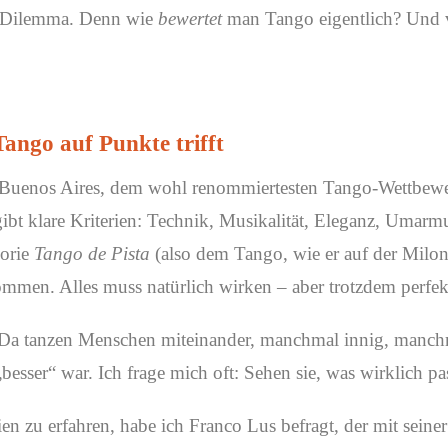
s Dilemma. Denn wie
bewertet
man Tango eigentlich? Und vo
ngo auf Punkte trifft
Buenos Aires, dem wohl renommiertesten Tango-Wettbewe
 gibt klare Kriterien: Technik, Musikalität, Eleganz, Umar
gorie
Tango de Pista
(also dem Tango, wie er auf der Milon
men. Alles muss natürlich wirken – aber trotzdem perfekt
d. Da tanzen Menschen miteinander, manchmal innig, manc
„besser“ war. Ich frage mich oft: Sehen sie, was wirklich pas
n zu erfahren, habe ich Franco Lus befragt, der mit seiner