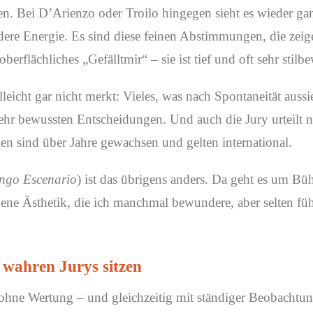
en. Bei D’Arienzo oder Troilo hingegen sieht es wieder gan
ndere Energie. Es sind diese feinen Abstimmungen, die zei
erflächliches „Gefälltmir“ – sie ist tief und oft sehr stilbe
eicht gar nicht merkt: Vieles, was nach Spontaneität aussi
ehr bewussten Entscheidungen. Und auch die Jury urteilt 
rien sind über Jahre gewachsen und gelten international.
ngo Escenario
) ist das übrigens anders. Da geht es um B
gene Ästhetik, die ich manchmal bewundere, aber selten füh
 wahren Jurys sitzen
 ohne Wertung – und gleichzeitig mit ständiger Beobachtu