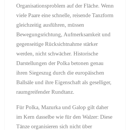
Organisationsproblem
auf
der
Fläche.
Wenn
viele
Paare
eine
schnelle,
reisende
Tanzform
gleichzeitig
ausführen,
müssen
Bewegungsrichtung,
Aufmerksamkeit
und
gegenseitige
Rücksichtnahme
stärker
werden,
nicht
schwächer.
Historische
Darstellungen
der
Polka
betonen
genau
ihren
Siegeszug
durch
die
europäischen
Ballsäle
und
ihre
Eigenschaft
als
geselliger,
raumgreifender
Rundtanz.
Für
Polka,
Mazurka
und
Galop
gilt
daher
im
Kern
dasselbe
wie
für
den
Walzer:
Diese
Tänze
organisieren
sich
nicht
über