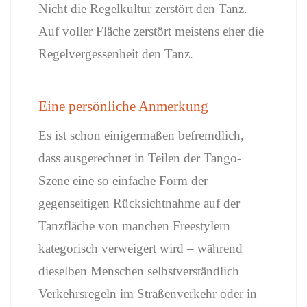
Nicht
die
Regelkultur
zerstört
den
Tanz.
Auf
voller
Fläche
zerstört
meistens
eher
die
Regelvergessenheit
den
Tanz.
Eine
persönliche
Anmerkung
Es
ist
schon
einigermaßen
befremdlich,
dass
ausgerechnet
in
Teilen
der
Tango-
Szene
eine
so
einfache
Form
der
gegenseitigen
Rücksichtnahme
auf
der
Tanzfläche
von
manchen
Freestylern
kategorisch
verweigert
wird –
während
dieselben
Menschen
selbstverständlich
Verkehrsregeln
im
Straßenverkehr
oder
in