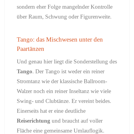
sondern
eher
Folge
mangelnder
Kontrolle
über
Raum,
Schwung
oder
Figurenweite.
Tango:
das
Mischwesen
unter
den
Paartänzen
Und
genau
hier
liegt
die
Sonderstellung
des
Tango
.
Der
Tango
ist
weder
ein
reiner
Stromtanz
wie
der
klassische
Ballroom-
Walzer
noch
ein
reiner
Inseltanz
wie
viele
Swing-
und
Clubtänze.
Er
vereint
beides.
Einerseits
hat
er
eine
deutliche
Reiserichtung
und
braucht
auf
voller
Fläche
eine
gemeinsame
Umlauflogik.