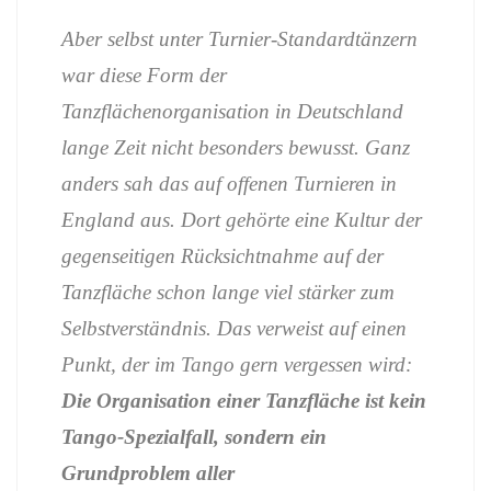
Aber
selbst
unter
Turnier-
Standardtänzern
war
diese
Form
der
Tanzflächenorganisation
in
Deutschland
lange
Zeit
nicht
besonders
bewusst.
Ganz
anders
sah
das
auf
offenen
Turnieren
in
England
aus.
Dort
gehörte
eine
Kultur
der
gegenseitigen
Rücksichtnahme
auf
der
Tanzfläche
schon
lange
viel
stärker
zum
Selbstverständnis.
Das
verweist
auf
einen
Punkt,
der
im
Tango
gern
vergessen
wird:
Die
Organisation
einer
Tanzfläche
ist
kein
Tango-
Spezialfall,
sondern
ein
Grundproblem
aller