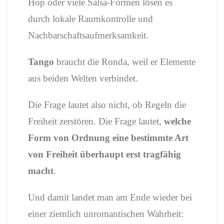
Hop
oder
viele
Salsa-
Formen
lösen
es
durch
lokale
Raumkontrolle
und
Nachbarschaftsaufmerksamkeit.
Tango
braucht
die
Ronda,
weil
er
Elemente
aus
beiden
Welten
verbindet.
Die
Frage
lautet
also
nicht,
ob
Regeln
die
Freiheit
zerstören.
Die
Frage
lautet,
welche
Form
von
Ordnung
eine
bestimmte
Art
von
Freiheit
überhaupt
erst
tragfähig
macht
.
Und
damit
landet
man
am
Ende
wieder
bei
einer
ziemlich
unromantischen
Wahrheit: