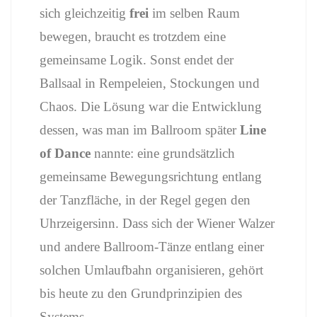
sich
gleichzeitig
frei
im
selben
Raum
bewegen,
braucht
es
trotzdem
eine
gemeinsame
Logik.
Sonst
endet
der
Ballsaal
in
Rempeleien,
Stockungen
und
Chaos.
Die
Lösung
war
die
Entwicklung
dessen,
was
man
im
Ballroom
später
Line
of
Dance
nannte:
eine
grundsätzlich
gemeinsame
Bewegungsrichtung
entlang
der
Tanzfläche,
in
der
Regel
gegen
den
Uhrzeigersinn.
Dass
sich
der
Wiener
Walzer
und
andere
Ballroom-
Tänze
entlang
einer
solchen
Umlaufbahn
organisieren,
gehört
bis
heute
zu
den
Grundprinzipien
des
Systems.