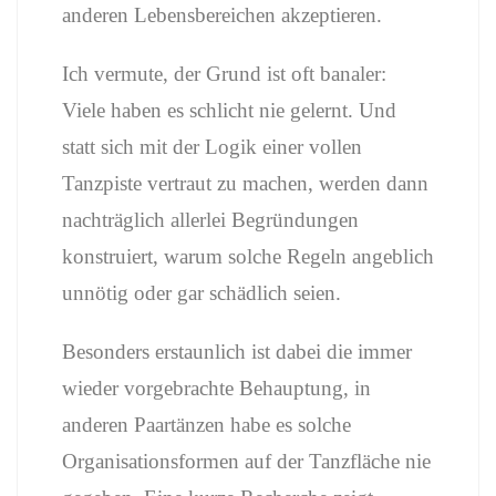
anderen
Lebensbereichen
akzeptieren.
Ich
vermute,
der
Grund
ist
oft
banaler:
Viele
haben
es
schlicht
nie
gelernt.
Und
statt
sich
mit
der
Logik
einer
vollen
Tanzpiste
vertraut
zu
machen,
werden
dann
nachträglich
allerlei
Begründungen
konstruiert,
warum
solche
Regeln
angeblich
unnötig
oder
gar
schädlich
seien.
Besonders
erstaunlich
ist
dabei
die
immer
wieder
vorgebrachte
Behauptung,
in
anderen
Paartänzen
habe
es
solche
Organisationsformen
auf
der
Tanzfläche
nie