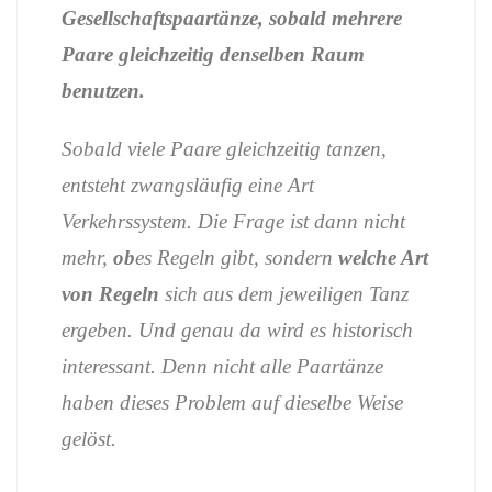
Gesellschaftspaartänze,
sobald
mehrere
Paare
gleichzeitig
denselben
Raum
benutzen.
Sobald
viele
Paare
gleichzeitig
tanzen,
entsteht
zwangsläufig
eine
Art
Verkehrssystem.
Die
Frage
ist
dann
nicht
mehr,
ob
es
Regeln
gibt,
sondern
welche
Art
von
Regeln
sich
aus
dem
jeweiligen
Tanz
ergeben.
Und
genau
da
wird
es
historisch
interessant.
Denn
nicht
alle
Paartänze
haben
dieses
Problem
auf
dieselbe
Weise
gelöst.