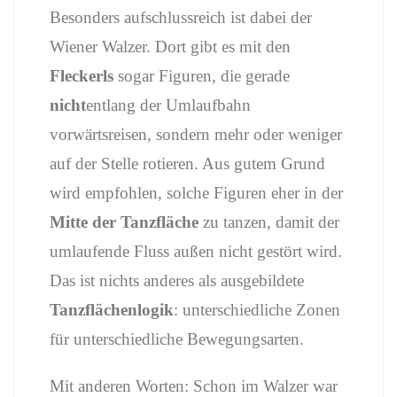
Besonders
aufschlussreich
ist
dabei
der
Wiener
Walzer.
Dort
gibt
es
mit
den
Fleckerls
sogar
Figuren,
die
gerade
nicht
entlang
der
Umlaufbahn
vorwärtsreisen,
sondern
mehr
oder
weniger
auf
der
Stelle
rotieren.
Aus
gutem
Grund
wird
empfohlen,
solche
Figuren
eher
in
der
Mitte
der
Tanzfläche
zu
tanzen,
damit
der
umlaufende
Fluss
außen
nicht
gestört
wird.
Das
ist
nichts
anderes
als
ausgebildete
Tanzflächenlogik
:
unterschiedliche
Zonen
für
unterschiedliche
Bewegungsarten.
Mit
anderen
Worten:
Schon
im
Walzer
war