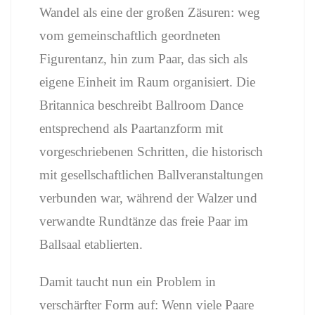
Wandel
als
eine
der
großen
Zäsuren:
weg
vom
gemeinschaftlich
geordneten
Figurentanz,
hin
zum
Paar,
das
sich
als
eigene
Einheit
im
Raum
organisiert.
Die
Britannica
beschreibt
Ballroom
Dance
entsprechend
als
Paartanzform
mit
vorgeschriebenen
Schritten,
die
historisch
mit
gesellschaftlichen
Ballveranstaltungen
verbunden
war,
während
der
Walzer
und
verwandte
Rundtänze
das
freie
Paar
im
Ballsaal
etablierten.
Damit
taucht
nun
ein
Problem
in
verschärfter
Form
auf:
Wenn
viele
Paare