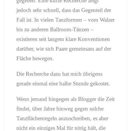
gegeben.
Eine
kurze
Recherche
zeigt
jedoch
sehr
schnell,
dass
das
Gegenteil
der
Fall
ist.
In
vielen
Tanzformen –
vom
Walzer
bis
zu
anderen
Ballroom-
Tänzen –
existieren
seit
langem
klare
Konventionen
darüber,
wie
sich
Paare
gemeinsam
auf
der
Fläche
bewegen.
Die
Recherche
dazu
hat
mich
übrigens
gerade
einmal
eine
halbe
Stunde
gekostet.
Wenn
jemand
hingegen
als
Blogger
die
Zeit
findet,
über
Jahre
hinweg
gegen
solche
Tanzflächenregeln
anzuschreiben,
es
aber
nicht
ein
einziges
Mal
für
nötig
hält,
die