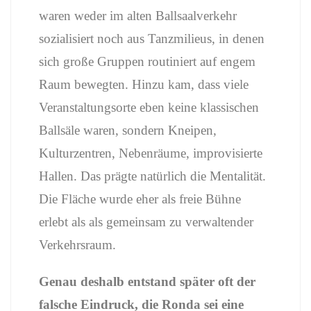
waren
weder
im
alten
Ballsaalverkehr
sozialisiert
noch
aus
Tanzmilieus,
in
denen
sich
große
Gruppen
routiniert
auf
engem
Raum
bewegten.
Hinzu
kam,
dass
viele
Veranstaltungsorte
eben
keine
klassischen
Ballsäle
waren,
sondern
Kneipen,
Kulturzentren,
Nebenräume,
improvisierte
Hallen.
Das
prägte
natürlich
die
Mentalität.
Die
Fläche
wurde
eher
als
freie
Bühne
erlebt
als
als
gemeinsam
zu
verwaltender
Verkehrsraum.
Genau
deshalb
entstand
später
oft
der
falsche
Eindruck,
die
Ronda
sei
eine