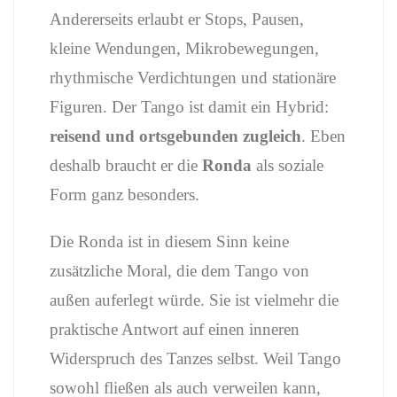
Andererseits
erlaubt
er
Stops,
Pausen,
kleine
Wendungen,
Mikrobewegungen,
rhythmische
Verdichtungen
und
stationäre
Figuren.
Der
Tango
ist
damit
ein
Hybrid:
reisend
und
ortsgebunden
zugleich
.
Eben
deshalb
braucht
er
die
Ronda
als
soziale
Form
ganz
besonders.
Die
Ronda
ist
in
diesem
Sinn
keine
zusätzliche
Moral,
die
dem
Tango
von
außen
auferlegt
würde.
Sie
ist
vielmehr
die
praktische
Antwort
auf
einen
inneren
Widerspruch
des
Tanzes
selbst.
Weil
Tango
sowohl
fließen
als
auch
verweilen
kann,