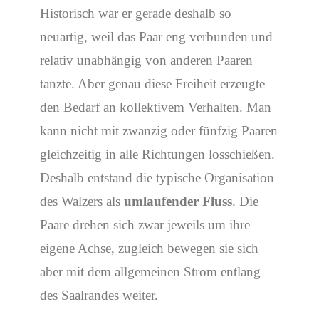
Historisch
war
er
gerade
deshalb
so
neuartig,
weil
das
Paar
eng
verbunden
und
relativ
unabhängig
von
anderen
Paaren
tanzte.
Aber
genau
diese
Freiheit
erzeugte
den
Bedarf
an
kollektivem
Verhalten.
Man
kann
nicht
mit
zwanzig
oder
fünfzig
Paaren
gleichzeitig
in
alle
Richtungen
losschießen.
Deshalb
entstand
die
typische
Organisation
des
Walzers
als
umlaufender
Fluss
.
Die
Paare
drehen
sich
zwar
jeweils
um
ihre
eigene
Achse,
zugleich
bewegen
sie
sich
aber
mit
dem
allgemeinen
Strom
entlang
des
Saalrandes
weiter.