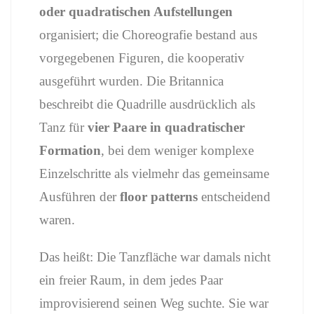
oder
quadratischen
Aufstellungen
organisiert;
die
Choreografie
bestand
aus
vorgegebenen
Figuren,
die
kooperativ
ausgeführt
wurden.
Die
Britannica
beschreibt
die
Quadrille
ausdrücklich
als
Tanz
für
vier
Paare
in
quadratischer
Formation
,
bei
dem
weniger
komplexe
Einzelschritte
als
vielmehr
das
gemeinsame
Ausführen
der
floor
patterns
entscheidend
waren.
Das
heißt:
Die
Tanzfläche
war
damals
nicht
ein
freier
Raum,
in
dem
jedes
Paar
improvisierend
seinen
Weg
suchte.
Sie
war