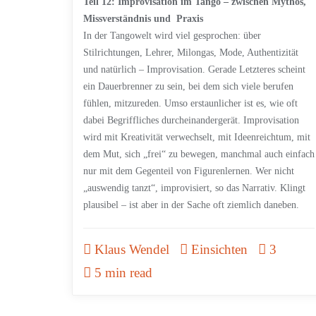
Teil 12: Improvisation im Tango – zwischen Mythos,
Missverständnis und Praxis
In der Tangowelt wird viel gesprochen: über
Stilrichtungen, Lehrer, Milongas, Mode, Authentizität
und natürlich – Improvisation. Gerade Letzteres scheint
ein Dauerbrenner zu sein, bei dem sich viele berufen
fühlen, mitzureden. Umso erstaunlicher ist es, wie oft
dabei Begriffliches durcheinandergerät. Improvisation
wird mit Kreativität verwechselt, mit Ideenreichtum, mit
dem Mut, sich „frei“ zu bewegen, manchmal auch einfach
nur mit dem Gegenteil von Figurenlernen. Wer nicht
„auswendig tanzt“, improvisiert, so das Narrativ. Klingt
plausibel – ist aber in der Sache oft ziemlich daneben.
Klaus Wendel
Einsichten
3
5 min read