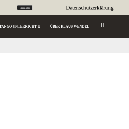
tango@sencillo.de
Datenschutzerklärung
Verstanden
TANGO UNTERRICHT
ÜBER KLAUS WENDEL