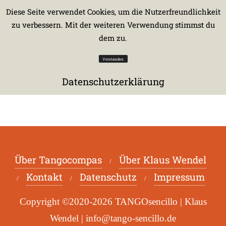
Diese Seite verwendet Cookies, um die Nutzerfreundlichkeit
zu verbessern. Mit der weiteren Verwendung stimmst du
dem zu.
Verstanden
Registrieren
Datenschutzerklärung
Über Tangocompas
Über Klaus Wendel
Kontakt
Datenschutz
Impressum
Copyright ©2020-2026 TANGOsencillo | Klaus
Wendel | info@tango-sencillo.de