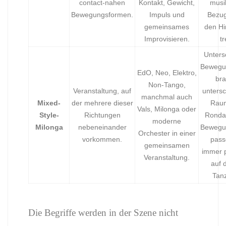
contact-nahen
Kontakt, Gewicht,
musi
Bewegungsformen.
Impuls und
Bezug 
gemeinsames
den Hi
Improvisieren.
tr
Unters
Bewegu
EdO, Neo, Elektro,
br
Non-Tango,
Veranstaltung, auf
untersc
manchmal auch
Mixed-
der mehrere dieser
Rau
Vals, Milonga oder
Style-
Richtungen
Ronda 
moderne
Milonga
nebeneinander
Bewegu
Orchester in einer
vorkommen.
pass
gemeinsamen
immer 
Veranstaltung.
auf 
Tanz
Die Begriffe werden in der Szene nicht