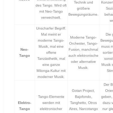
Technik und
Konzer
des Tango. Wird oft
größere
Sozi
mit Neo-Tango
Bewegungsräume.
beha
verwechselt.
wo
Unscharfer Begriff.
Mal meint er
Die 
Moderne Tango-
moderne Tango-
Bewegun
Orchester, Tango-
Musik, mal eine
muss m
Neo-
Fusion, manchmal
offene
sortie
Tango
auch elektronische
Tanzästhetik, mal
sonst
oder alternative
eine ganze
Musik s
Musik.
Milonga-Kultur mit
Sti
moderner Musik.
Der B
Gotan Project,
Orie
Tango-Elemente
Bajofondo,
geben,
Elektro-
werden mit
Tanghetto, Otros
dazu v
Tango
elektronischer
Aires, Narcotango
nur gl