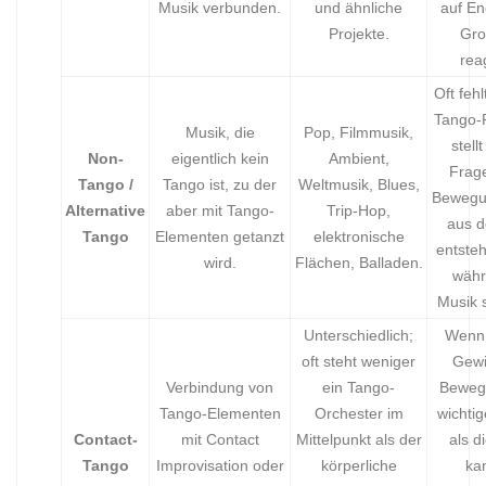
Musik verbunden.
und ähnliche
auf En
Projekte.
Gro
rea
Oft fehl
Tango-
Musik, die
Pop, Filmmusik,
stell
Non-
eigentlich kein
Ambient,
Frage
Tango /
Tango ist, zu der
Weltmusik, Blues,
Bewegun
Alternative
aber mit Tango-
Trip-Hop,
aus d
Tango
Elementen getanzt
elektronische
entsteh
wird.
Flächen, Balladen.
währ
Musik s
Unterschiedlich;
Wenn 
oft steht weniger
Gewi
Verbindung von
ein Tango-
Beweg
Tango-Elementen
Orchester im
wichti
Contact-
mit Contact
Mittelpunkt als der
als d
Tango
Improvisation oder
körperliche
ka