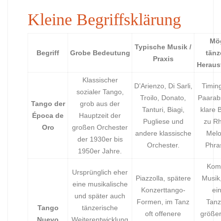
Kleine Begriffsklärung
Mö
Typische Musik /
Begriff
Grobe Bedeutung
tänz
Praxis
Heraus
Klassischer
D’Arienzo, Di Sarli,
Timin
sozialer Tango,
Troilo, Donato,
Paarab
Tango der
grob aus der
Tanturi, Biagi,
klare 
Época de
Hauptzeit der
Pugliese und
zu R
Oro
großen Orchester
andere klassische
Melo
der 1930er bis
Orchester.
Phra
1950er Jahre.
Kom
Ursprünglich eher
Piazzolla, spätere
Musik
eine musikalische
Konzerttango-
ei
und später auch
Formen, im Tanz
Tanz
Tango
tänzerische
oft offenere
größer
Nuevo
Weiterentwicklung