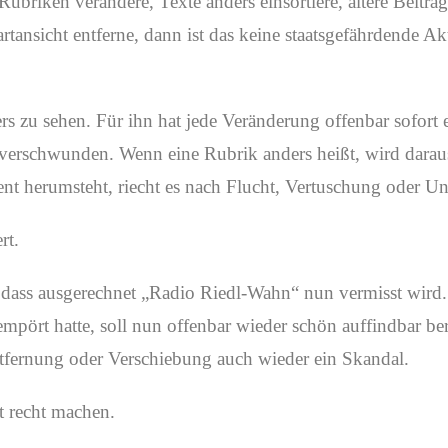
Rubriken verändere, Texte anders einsortiere, ältere Beitr
artansicht entferne, dann ist das keine staatsgefährdende Ak
ers zu sehen. Für ihn hat jede Veränderung offenbar sofort
 es verschwunden. Wenn eine Rubrik anders heißt, wird dara
ent herumsteht, riecht es nach Flucht, Vertuschung oder U
rt.
dass ausgerechnet „Radio Riedl-Wahn“ nun vermisst wird. 
mpört hatte, soll nun offenbar wieder schön auffindbar berei
ntfernung oder Verschiebung auch wieder ein Skandal.
t recht machen.