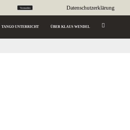
tango@sencillo.de
Datenschutzerklärung
Verstanden
TANGO UNTERRICHT
ÜBER KLAUS WENDEL