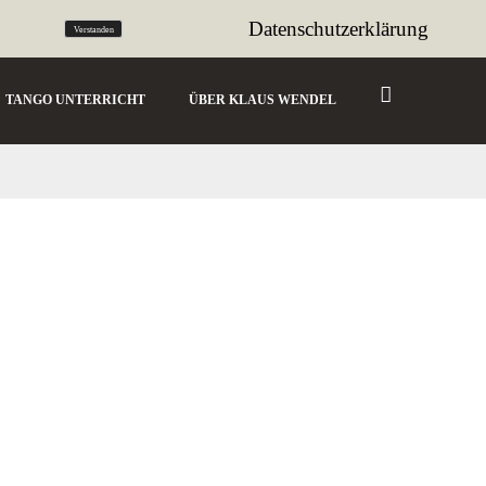
tango@sencillo.de
Datenschutzerklärung
Verstanden
TANGO UNTERRICHT
ÜBER KLAUS WENDEL