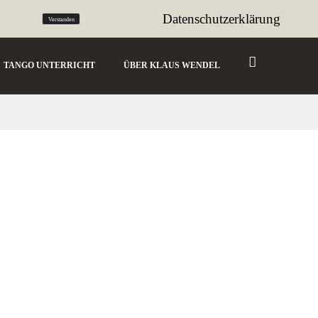
tango@sencillo.de
Datenschutzerklärung
Verstanden
TANGO UNTERRICHT
ÜBER KLAUS WENDEL