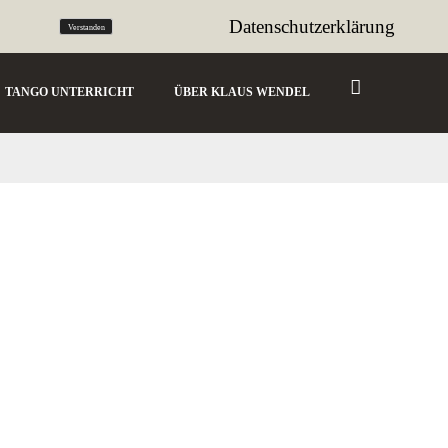
tango@sencillo.de
Datenschutzerklärung
Verstanden
TANGO UNTERRICHT
ÜBER KLAUS WENDEL